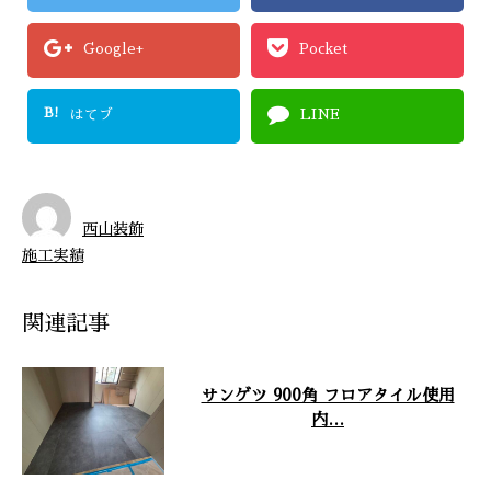
Google+
Pocket
B!
はてブ
LINE
西山装飾
施工実績
関連記事
サンゲツ 900角 フロアタイル使用
内…
西山装飾が行なったサンゲツ 900
角 フロアタイル使用の内装仕上